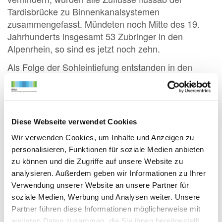
Tardisbrücke zu Binnenkanalsystemen
zusammengefasst. Mündeten noch Mitte des 19.
Jahrhunderts insgesamt 53 Zubringer in den
Alpenrhein, so sind es jetzt noch zehn.
Als Folge der Sohleintiefung entstanden in den
letzten Jahrzehnten bis zu 5 m hohe Abstürze
zwischen Alpenrhein und seinen Zubringern, die mit
Schussrinnen und Rampen überbrückt wurden.
Selbst schwimmstarke Fischarten sind vielfach nicht
Diese Webseite verwendet Cookies
in der Lage, diese Hindernisse zu passieren. Nur 5
Wir verwenden Cookies, um Inhalte und Anzeigen zu
der 10 Zubringermündungen sind daher für Fische
personalisieren, Funktionen für soziale Medien anbieten
passierbar. Die mündungsnahen Abschnitte der
zu können und die Zugriffe auf unsere Website zu
Zuflüsse sind infolge zahlreicher Eingriffe ebenfalls
analysieren. Außerdem geben wir Informationen zu Ihrer
stark beeinträchtigt.
Verwendung unserer Website an unsere Partner für
Durch das Absinken des Grundwasserspiegels
soziale Medien, Werbung und Analysen weiter. Unsere
trockneten grundwassergespeiste Giessen und
Partner führen diese Informationen möglicherweise mit
Nebengewässer aus. Riedflächen und einstmals
weiteren Daten zusammen, die Sie ihnen bereitgestellt