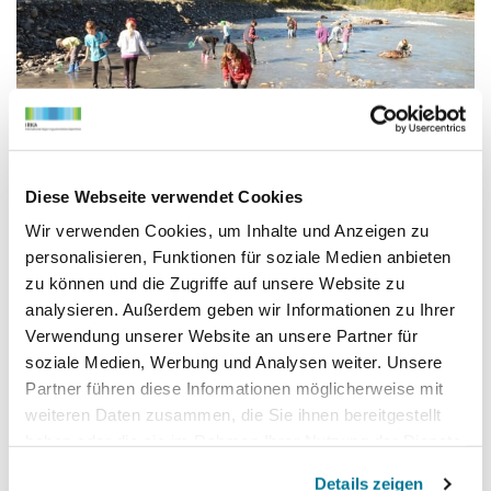
Exkursionsprogramm für Schulen
Diese Webseite verwendet Cookies
hier geht's zum Angebot
Wir verwenden Cookies, um Inhalte und Anzeigen zu
personalisieren, Funktionen für soziale Medien anbieten
zu können und die Zugriffe auf unsere Website zu
analysieren. Außerdem geben wir Informationen zu Ihrer
Verwendung unserer Website an unsere Partner für
soziale Medien, Werbung und Analysen weiter. Unsere
Partner führen diese Informationen möglicherweise mit
weiteren Daten zusammen, die Sie ihnen bereitgestellt
haben oder die sie im Rahmen Ihrer Nutzung der Dienste
gesammelt haben.
Details zeigen