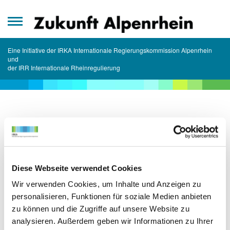
Zum
Inhalt
springen
Eine Initiative der IRKA Internationale Regierungskommission Alpenrhein
und
der IRR Internationale Rheinregulierung
Fachkontakt
Haben Sie Fragen? Schreiben Sie uns ein Mail oder
rufen Sie an. Gerne helfen wir Ihnen weiter.
Diese Webseite verwendet Cookies
Wir verwenden Cookies, um Inhalte und Anzeigen zu
personalisieren, Funktionen für soziale Medien anbieten
Fachkontakt
zu können und die Zugriffe auf unsere Website zu
IRKA-Programmbeauftragte
analysieren. Außerdem geben wir Informationen zu Ihrer
Aurelia Spadin