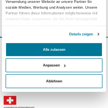
Verwendung unserer Website an unsere Partner für
info@alpenrhein.net
soziale Medien, Werbung und Analysen weiter. Unsere
+41 (0)81 651 04 79
Partner führen diese Informationen möglicherweise mit
weiteren Daten zusammen, die Sie ihnen bereitgestellt
haben oder die sie im Rahmen Ihrer Nutzung der Dienste
gesammelt haben.
Details zeigen
©
2026
IRKA Internationale
Alle zulassen
Regierungskommission Alpenrhein
Anpassen
Ablehnen