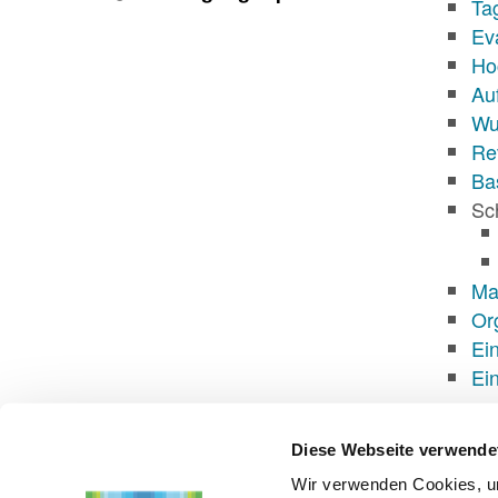
Ta
Ev
Ho
Au
Wu
Rev
Ba
Sc
Ma
Or
Ei
Ei
Diese Webseite verwende
Wir verwenden Cookies, um