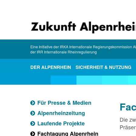
Zum
Inhalt
springen
Eine Initiative der IRKA Internationale Regierungskommission 
der IRR Internationale Rheinregulierung
DER ALPENRHEIN
SICHERHEIT & NUTZUNG
Für Presse & Medien
Fac
Alpenrheinzeitung
Die zw
Laufende Projekte
Präsen
Fachtagung Alpenrhein